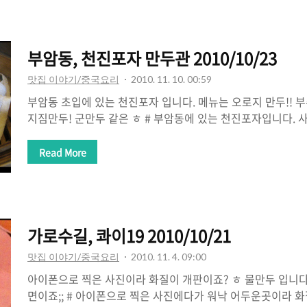
자관이 붙어있습니다. 개인적으로는 면관에서 먹는게 참 좋다는
맛있고요^^ 지난번에 올린 부암동점에 비해 맛도 더 낫고 돼
부암동, 천진포자 만두관 2010/10/23
맛집 이야기/중국요리
2010. 11. 10. 00:59
부암동 초입에 있는 천진포자 입니다. 메뉴는 오로지 만두!! 
지짐만두! 군만두 같은 ㅎ # 부암동에 있는 천진포자입니다. 
가게는 만두관 하고 면관 두개로 나뉩니다. 당연한(?)이야기
만 팔고, 면관은 면 종류만 팝니다^^ 정통 중국 만두를 고집
Read More
느끼할 수 있습니다. 특히 지짐만두는 인기도 많지만 인기만큼
입속에 느껴지는 육즙을 넘어서 oily한 느낌이 혀를 지배합니
편이라 순하디 순한 한국만두만 드시던 분은 조금 놀랄 수도
많은 가게인데, 뭐 개인적으로도 나쁘지 않다고 생각하고요.
가로수길, 콰이19 2010/10/21
일의 만두는 피가..
맛집 이야기/중국요리
2010. 11. 4. 09:00
아이폰으로 찍은 사진이라 화질이 개판이죠? ㅎ 물만두 입니다.
면이죠;; # 아이폰으로 찍은 사진에다가 워낙 어두운곳이라 