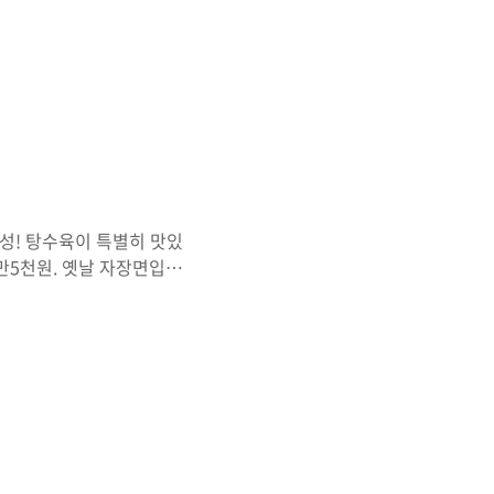
UAI 19) 입니다. 자장면
정도 높은 가격이지만 양은
가격보다는 양이 참 적구
다는 다소 담백해서 한국사
때문에 기분좋은 식사를 하
성! 탕수육이 특별히 맛있
1만5천원. 옛날 자장면입니
 향수를 불러일으키는 자장면
의 기본음식이 최근들어 여러
.) 이곳 만큼은 앞으로도
계속 이어졌으면 하네요^^