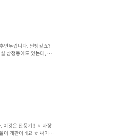
...면도 맛있고 만두국도
지냄새도 덜하고요.
부추만두랍니다. 찐빵같죠?
사실 삼청동에도 있는데, 이
일수도 있지만 만두관은 만두
하기 때문에 어찌보면 상당히
이나 기름도 많습니다^^;
다. 게다가 돼지냄새도 강한
있겠네요. 매니아층이 상당히
 다만 부추만두같은 찐빵스타
 이것은 깐풍기!! ㅎ 자장
화질이 개판이네요 ㅎ 싸이네