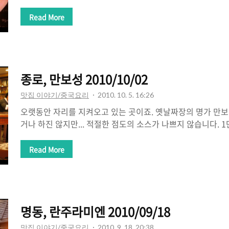
어머니가 하는 식당으로 잘 알려진 신사동 가로수길의 콰이19 (K
은 6천원, 탕수육은 1만8천원 등등 일반 자장면집보다 50%
Read More
50%정도 적습니다^^ 아주 비싸다는 느낌을 받지는 않고요. 
나...라는 생각이 먼저! 맛은 나쁘지 않습니다. 정통 중국식보
람 입맛을 많이 고려했고 서비스 또한 깔끔하게 잘 해주시기 
고 나올 수 있을듯!
종로, 만보성 2010/10/02
맛집 이야기/중국요리
2010. 10. 5. 16:26
오랫동안 자리를 지켜오고 있는 곳이죠. 옛날짜장의 명가 만보
거나 하진 않지만... 적절한 점도의 소스가 나쁘지 않습니다. 
다. 4천원대! # 어릴적 먹던 그 맛 그대로... 옛날 중국집의
그 맛 그대로 입니다. 자장면과 짬뽕이라는 중국집의 기본중
Read More
중식당에서 무시되는 일을 많이 봅니다만 (요리쪽에 치중하는..
변함없이, 지나가다가 자장면 냄새에 끌려서 들어갈 수 있게 
명동, 란주라미엔 2010/09/18
맛집 이야기/중국요리
2010. 9. 18. 20:38