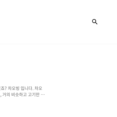
검색
죠? 차오빙 입니다. 차오
, 거의 비슷하고 고기만 조
는건 아니고... 지짐만두
다르죠? 차오면입니다. 가
청동에는 천진포자 면관, 교