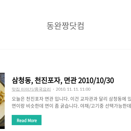
동
동완짱닷컴
완
짱
닷
컴
삼청동, 천진포자, 면관 2010/10/30
맛집 이야기/중국요리
2010. 11. 11. 11:00
오늘은 천진포자 면관 입니다. 이건 교자관과 달리 삼청동에 있
면이랑 비슷한데 면이 좀 굵습니다. 야채/고기중 선택가능한데
금 더 들어있는것이 차오빙 고기! 튀긴 꽃빵이랍니다. 특색이 있
죠. 부암동 교자관과 달리 다소 느끼한면이 덜합니다. 모양도 
Read More
장 인기있는 기본메뉴죠. 역시 고기와 야채중 선택가능! # 삼