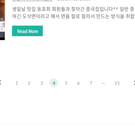
생일날 맛집 동호회 회원들과 찾아간 중국집입니다^^ 일반 중
여긴 도삭면이라고 해서 면을 칼로 잘라서 만드는 방식을 취합
수제비 같은 도삭면도 있고 5가지 정도 메뉴가 있습니다. 그 
집의 주력은 도삭면이니 다른것에는 그다지 눈길을 줄 필요는
Read More
토핑에 따라, 메뉴에 따라 다른데 5500원부터 8천원 선 까지
괜찮은 편이라 상당히 가격대 성능비는 높은 편입니다. 칼로 
이 균일하지 않고 다소 두꺼운 편이라 소스가 베어 들기 어렵
장면이 생각나기도 하고 ㅎㅎ 뭐 독특한 경험이기도 합니다. 아
중인데 나쁘지 않..
이
1
2
3
4
5
6
7
···
11
전