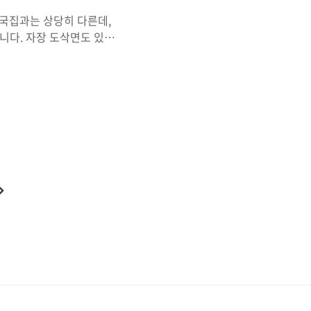
국집과는 상당히 다른데,
니다. 자장 도삭면도 있고
외에 기타 메뉴도 있지만 이
 없습니다. 도삭면 가격대는
 있습니다만 양도 많고 맛도
직접 자른 면이기 때문에 면
긴 하지만 어릴때 먹던 손자
참, 만두도 서너 종류 제공
다
음