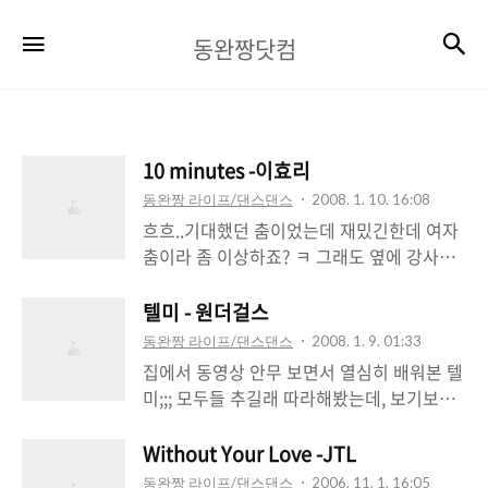
동
검
메뉴
동완짱닷컴
완
짱
닷
10 minutes -이효리
컴
동완짱 라이프/댄스댄스
2008. 1. 10. 16:08
흐흐..기대했던 춤이었는데 재밌긴한데 여자
춤이라 좀 이상하죠? ㅋ 그래도 옆에 강사님
은 잘 추시네요! 구석에 검은색 옷 입은분도..
걍 따라한것임..^^; 흰색 티셔츠가 동완짱, 빨
텔미 - 원더걸스
간색 옷이 강사님! (개인적인 난이도
동완짱 라이프/댄스댄스
2008. 1. 9. 01:33
★★★☆) * 재생버튼(▶)을 누르시면 플레
집에서 동영상 안무 보면서 열심히 배워본 텔
이 됩니다.
미;;; 모두들 추길래 따라해봤는데, 보기보다
헷갈리네요. ㅋ 양말신고 추려니까 대략 뷁스
럽더라는;;; 그래도 기록을 남겨두려고 올려
Without Your Love -JTL
놨습니다 ㅋㅋ (개인적인 난이도 ★★★) *
동완짱 라이프/댄스댄스
2006. 11. 1. 16:05