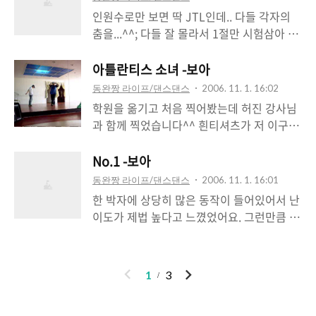
재생버튼(▶)을 누르시면 플레이 됩니다.
인원수로만 보면 딱 JTL인데.. 다들 각자의
춤을...^^; 다들 잘 몰라서 1절만 시험삼아 찍
어뒀었죠 ㅋ 흰옷-동완, 빨간옷-강사님, 까만
옷-원장님 ㅎㅎ (개인적인 난이도 ★★★) *
아틀란티스 소녀 -보아
재생버튼(▶)을 누르시면 플레이 됩니다.
동완짱 라이프/댄스댄스
2006. 11. 1. 16:02
학원을 옮기고 처음 찍어봤는데 허진 강사님
과 함께 찍었습니다^^ 흰티셔츠가 저 이구
요.. 멋지게 추시는 파란옷이 강사님~ 둘이서
디카로 동영상을 찍으려니까 좀 어려워서리
No.1 -보아
거울로 비추고 했는데 좋지는 않군요-.-; 시간
동완짱 라이프/댄스댄스
2006. 11. 1. 16:01
상 아주 간단히 배운 안무라, 저 보다는 강사
한 박자에 상당히 많은 동작이 들어있어서 난
님 춤을 보시라! ㅋ 흰옷-동완짱!, 파란옷-강
이도가 제법 높다고 느꼈었어요. 그런만큼 안
사님! (개인적인 난이도 ★★★★) * 재생버
무는 멋지죠^^? 이 노래 한창유행할 때라 아
튼(▶)을 누르시면 플레이 됩니다.
주 재밌었눈데..흐흣^^ (개인적인 난이도
★★★★) * 재생버튼(▶)을 누르시면 플레
이
다
1
3
이 됩니다.
전
음