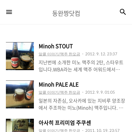
동
검
메뉴
동완짱닷컴
완
짱
닷
Minoh STOUT
컴
알콜 이야기/맥주 한모금
2012. 9. 12. 23:37
지난번에 소개한 미노 맥주의 2탄, 스타우트
입니다.WBA라는 세계 맥주 어워드에서
2009년 1위를 차지한 맥주로 잘 알려져 있는
데요.기네스처럼 크레마가 풍부한 스타일도
Minoh PALE ALE
아니고 국산 스타우트 처럼 탄산이 있지도 않
알콜 이야기/맥주 한모금
2012. 9. 9. 01:05
습니다.상큼한 신맛과 엿기름의 고소한 맛이,
일본의 자존심, 오사카에 있는 지비루 양조장
마치 미디움 로스팅된 과테말라 안티구아 드
에서 주조하는 미노(Minoh) 맥주입니다. 미
립커피의 그것을 떠올리게 하네요.근데 전 술
노 비어는 1997년부터 맥주를 만들어 판매했
을 안먹는 버릇을 들이다보니, 한 잔을 다 마
는데요.우리가 잘 알고 있는 삿포로, 아사히,
아사히 프리미엄 주쿠센
시기도 힘들어서 포기했습니다만바디가 상당
기린 같은 일본 빅3업체가 아닌 지역 양조장
알콜 이야기/맥주 한모금
2011. 10. 19. 23:57