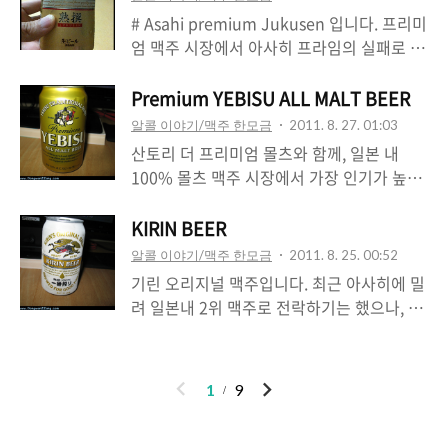
히 묵직해서 술 좋아하지 않는 분들은 조금
입니다.그러나 세계적으로는 더욱 높게 평가
# Asahi premium Jukusen 입니다. 프리미
부담스러울 수도 있겠더군요.솔직히 세계1위
를 받고 있을만큼 훌륭한 맥주인데요.사진에
엄 맥주 시장에서 아사히 프라임의 실패로 좌
스타우트라는게 저에겐 잘 다가오지 않았
보이는 에일 뿐 아니라, 라거도 생산하고 지
절하던 아사히가 올해 다시 내놓은 야심작이
던...^^
역 특산 과일을 이용한 스페셜 과일맥주도 양
죠. 캔의 질감은 정말 고급스럽습니다. 캔 부
Premium YEBISU ALL MALT BEER
조하는 곳입니다. 종종 세계 최고의 맥주로
터 신경을 많이 썼다는 생각을 했고요. 색상
알콜 이야기/맥주 한모금
2011. 8. 27. 01:03
손꼽히는데 올해도 어딘가에서 선정되었다고
이나 디자인 역시 다른 프리미엄급 맥주와 비
산토리 더 프리미엄 몰츠와 함께, 일본 내
하네요.게다가 스타우트나 라거 가리지 않고
교해도 전혀 손색이 없죠. 그래도 뭐니뭐니해
100% 몰츠 맥주 시장에서 가장 인기가 높은
돌아가면서 수상을 하는것 보니, 일본 특유의
도 프리미엄 맥주의 승부처는 맛 아니겠습니
맥주입니다. 저 맥주 캔에 보이는 사람(?)이
'한가지만 잘하자' 스타일은 아니지만, 맥주
까? 결정적으로 이 녀석은 프리미엄급으로
바로 에비수 입니다. 신화에 나오는 사람인듯
KIRIN BEER
에 관한 장인정신은 잘 묻어있는 곳 같습니
보기에는 다소 아쉬운 점이 많습니다. 에비수
한데, 일본에서 자주 볼 수 있는 그림이죠. 누
다. 미노맥주는 맥아 100%맥주를 양조하는
알콜 이야기/맥주 한모금
2011. 8. 25. 00:52
의 맛있는 향기도 없고, 산토리의 달콤함도
구나 에비수를 마셔보면, 왜 우리나라는 이런
데요. 따라서 선토리..
기린 오리지널 맥주입니다. 최근 아사히에 밀
없습니다. 그냥 맥주에 뭔가 살짝 장난을 친
맥주를 만들지 못하는지 한탄을 할 만큼 뛰어
려 일본내 2위 맥주로 전락하기는 했으나, 여
듯한 가벼운 프리미엄 맥주느낌이랄까요? 옥
는 퀄리티를 보여줍니다. 산토리와 달리 단맛
전히 강한 경쟁력을 보여주고 있습니다. '기
수수 등을 섞어서 주조를 했던데, 덕분에 많
은 적은 편이고 쌉쌀한 맛이 목을 지배합니
린'은 일본어로도 '기린' 동물입니다만, 여기
이 마시면 숙취도 있을 것 같군요. 세가지 호
다. 여자가 마시기에는 산토리가 나은것 같
의 '기린'은 우리가 아는 그 기린이 아니고, 중
프를 세번에 나누어서 양조를 했다고 하는데,
이
다
1
9
고, 남자들은 에비수를 더 선호할 법 한데요.
국 신화에 나오는 전설의 동물입니다. 용처럼
차이점을 느끼..
전
음
저는 달달하면서도 쌉쌀한맛이 공존하는 산
생기고 말의 다리를 가진 ㅎ 일본에서도 중년
토리가 더 맛있네요^^ 가격은 일본 맥주내에