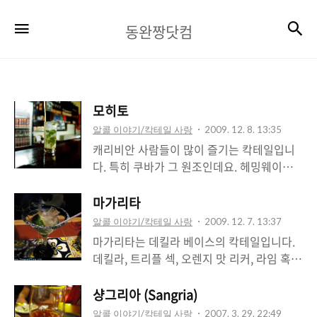
동
검
메뉴
동완짱닷컴
완
짱
닷
모히토
컴
알콜 이야기/칵테일 사랑
2009. 12. 8. 13:35
캐리비안 사람들이 많이 즐기는 칵테일입니
다. 특히 쿠바가 그 원조인데요. 헤밍웨이가
즐겼다고 해서 헤밍웨이 칵테일이라고도 합
니다. 베이스술로 럼을 주로 사용하고요. 사
마가리타
이다와 민트잎 그리고 라임이나 레몬을 넣어
알콜 이야기/칵테일 사랑
2009. 12. 7. 13:37
서 먹습니다. 민트향이 강해서 민트차를 좋아
마가리타는 데킬라 베이스의 칵테일입니다.
하시는 분들이라면 술 드실때 이 녀석을 선택
데킬라, 트리플 섹, 오렌지 맛 리커, 라임 혹은
하시면 어떨까요?
레몬 주스를 가지고 만들고 잔 위에 소금을
올려놓고 먹죠. 멕시코 사람들인 심지어 맥주
샹그리아 (Sangria)
도 이처럼 먹고요. 비율은 보통 50% 데킬라,
알콜 이야기/칵테일 사랑
2007. 3. 29. 22:49