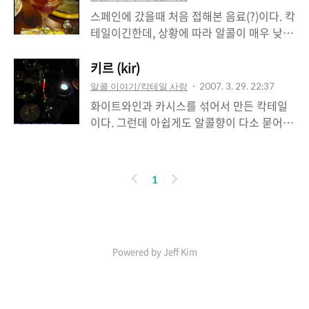
25% 트리플 섹, 25% 라임 혹은 레몬주스로
스페인에 갔을때 처음 접해본 음료(?)이다. 칵
하는데, 조절이 가능하겠고요. 소금맛이 너무
테일이긴한데, 상황에 따라 알콜이 매우 낮을
강해서 처음에는 시다는 생각밖에 안드는데,
때도 있고 높을때도... 와인에 레몬, 오렌지,
몇번 먹다보면 중독되는 중독성 강한 녀석입
석류등의 과일주스를 넣고 브랜디 등으로 블
키르 (kir)
니다.
랜딩을 해서 만드는 레드와인 칵테일이라고
알콜 이야기/칵테일 사랑
2007. 3. 29. 22:37
할 수 있다. 요즘 유행하는 같기도...삘이 나
화이트와인과 카시스를 섞어서 만든 칵테일
네? ;; 와인도 아니고 주스도 아니여~ 아주 달
이다. 그런데 아쉽게도 알콜향이 다소 묻어난
콤해서 여자들에게 인기가 좋고, 얼음을 넣어
다. 그래서 다음번에 먹을때는 레몬을 하나
서 시원하게 먹으면 더운날에도 최고! 스페인
넣었는데 달콤한 맛이 알콜향을 날려보냈다!
다시 가고싶다 ㅠㅠ
따라서 알콜냄새가 거슬린다면 얼음하나와
이
다
1
레몬을 넣어서 먹어보시라. 기본적으로 와인
전
음
은 칵테일에 쓰이지 않는데, 독특하게도 와인
과 카시스가 만나서 탄생한 새로운 술 이랄
까? ㅎ
Powered by Jeff Kim