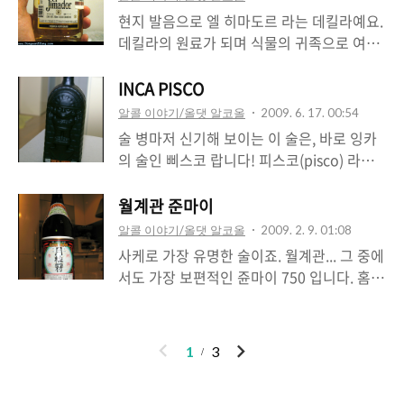
정신으로 깔끔한 물로 승부를 합니다. 국내
도 입니다. 와인치고는 상당히 높죠. 요놈은
현지 발음으로 엘 히마도르 라는 데킬라예요.
사케바 등에서는 7-10만원선에 판매중입니
유명한 와인산지인 오카나간 밸리에서 재배
데킬라의 원료가 되며 식물의 귀족으로 여겨
다만 일본 현지에서는 그리 비싸지는 않습니
되는데, 그래서 BC주에서는 가격도 상당히
지는 블루 아가베만을 100% 사용하고 있는
다.
저렴합니다. 한 병에 8천원에 구입했습니다.
데요. 프랑스에서 수입된 오크통 속에 숙성시
INCA PISCO
보통 셰리가 18도 이하인데 요 녀석은 다소
키고, 이 오크통의 나무재질과의 상호작용으
알콜 이야기/올댓 알코올
2009. 6. 17. 00:54
높은 편입니다. 그럼에도 불구하고 많이 독하
로 특별한 맛을 냅니다. 보통의 데킬라보다
술 병마저 신기해 보이는 이 술은, 바로 잉카
다는 생각은 들지 않고요. 에피타이저와 함께
다소 부드러운 편이고 목넘김이 좋습니다. 멕
의 술인 삐스코 랍니다! 피스코(pisco) 라는
시작하면 딱 좋을 녀석이죠. 셰리주 답게 시
시코에서 가장 많이 먹는 데킬라 라고 보면
것은 포도를 증류한 술인데요. 즉, 어찌보면
면서도 짜릿한 맛이 8천원의 가격을 잊게 해
됩니다. 우리나라로 보면 참이슬? ;; 멕시코
브랜디와 일맥상통한다고 할까요? 어쨌거니
월계관 준마이
줬던...
친구의 아버님이 주신 선물이었는데, 정말 잘
요놈을 이용해서 그 유명한 거품 칵테일인 페
알콜 이야기/올댓 알코올
2009. 2. 9. 01:08
마셨던 기억이 나네요. 도수는 35도.
루의 피스코 샤워(PISCO SOUR)를 칵테일할
사케로 가장 유명한 술이죠. 월계관... 그 중에
수 있습니다. (이 술에 라임 혹은 레몬즙, 계란
서도 가장 보편적인 쥰마이 750 입니다. 홈플
흰자와 설탕시럽, 그리고 얼음으로 믹스하면
러스에서 들고온 사케인데요. 안타깝게도 이
됩니다.) 그냥 먹기보다는 역시 이렇게 칵테
제 2월부터 사케가격이 대폭 오를것 같더군
일을 해서 먹는데요. 병이 너무 신기해서 꾸
요. 원/엔 환율이 너무 올라서요. 이미 이마트
이
다
1
3
역꾸역 남미를 돌고돌아 들고 왔다는;;; 삐스
에는 30%정도 상승한 사케가 즐비하더라고
전
음
꼬, 도수는 40도, 페루에서 구입가능! -_-
요. 요놈을 끝으로 한~동안은 일본 술과는 이