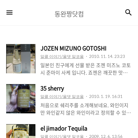
동
검
메뉴
동완짱닷컴
완
짱
닷
JOZEN MIZUNO GOTOSHI
컴
알콜 이야기/올댓 알코올
2010. 11. 14. 23:23
일본인 친구에게 선물 받은 조젠 미즈노 코토
시 준마이 사케 입니다. 죠젠은 깨끗한 맛으
로 널리 알려져 있는데, 눈이 많이 오는 니이
가타 현에서 주조하고 있죠. 덕분에 눈처럼
35 sherry
백색의 투명하고도 깨끗한 맛을 보여준다는
알콜 이야기/올댓 알코올
2010. 1. 19. 16:31
컨셉으로 판매중인 사케입니다. 정미율은
처음으로 쉐리주를 소개해보네요. 와인이지
60%로 40% 쌀을 깎아서 만들고 있는 긴조
만 와인같지 않은 와인이라고 정의할 수 있는
급의 준마이입니다. 도수는 14도로 높지 않은
셰리주는 식전에 마시는 와인으로 유명합니
편이라 일본 여성들에게도 꽤 인기가 높은 편
다. 보통 화이트 와인인데요. 요놈처럼 빨간
el jimador Tequila
이라고 하는데요. 물 보다 좋은 것은 없다는
색이 날 수도 있습니다. 알콜 도수는 무려 20
알콜 이야기/올댓 알코올
2009. 12. 6. 13:56