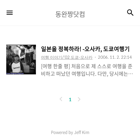
동
검
메뉴
동완짱닷컴
완
짱
닷
일본을 정복하라! -오사카, 도쿄여행기
컴
여행 이야기/'02 도쿄-오사카
2006. 11. 2. 22:14
[여행 한줄 평] 처음으로 제 스스로 여행을 준
비하고 떠났던 여행입니다. 다만, 당시에는
왜 그랬는지 사진을 거의 안찍었네요^^; 하지
만 정보만큼은 오히려 풍부한 여행기입니
다.^^ * 필자 주> 이 여행기에는 초창기 여행
이
다
1
할 때의 글이라 찍은 사진이 많지 않습니다.
전
음
내용도 굉장히 소박하지만 장문의 여행기로
서의 가치는 충분하다고 생각합니다^^; 이 여
행기를 토대로 응모한 서울은행 배낭여행공
Powered by Jeff Kim
모전에서 2위를 차지하였고, 스포츠투데이