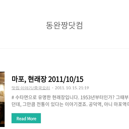
동
동완짱닷컴
완
짱
닷
컴
마포, 현래장 2011/10/15
맛집 이야기/중국요리
2011. 10. 15. 21:19
# 수타면으로 유명한 현래장입니다. 1953년부터인가? 그때부
던데, 그만큼 전통이 있다는 이야기겠죠. 공덕역, 아니 마포역
하에 위치한 가게인데 공덕동 등 마포 일대 배달도 하고 있습니
수제 만두를 주력으로 내세우고 있는데 만두가격이 짜장면과 같
Read More
천원, 옛날손짜장 6천원, 만두 5500원이던가?) 그냥 짜장과