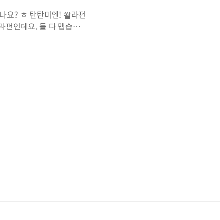
나요? ㅎ 탄탄미엔! 쏼라펀
쏼라펀인데요. 둘 다 맵습니
올 정도로 맵지만 우리나라
까요? ㅎㅎ 쏼라펀 같은 경
 사진에 있는 당면이 있습
. 연유빵도 사이드 디쉬로
널 중국 맛 그대로긴 합니
다. 가격은 면은 7천원입