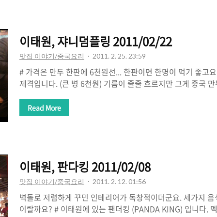
습니다. 위에 사진에 보이는것이 옛날 손짜장이고요. 옛날에 
어넣은 양파와 감자... 정말 어린시절 먹던 추억이 떠오르더군요
와서 아쉽긴 했습니다만 맛은 상당히 뛰어난 편입니다. 평가도
이태원, 쟈니덤플링 2011/02/22
어보고 포스팅을..
맛집 이야기/중국요리
2011. 2. 25. 23:59
# 가격은 만두 한판에 6천원선... 한판이면 한명이 먹기 좋고
제격입니다. (큰 병 6천원) 기름이 줄줄 흐르지만 그게 중국 
아...야밤에 또 생각난다!
Read More
이태원, 판다킹 2011/02/08
맛집 이야기/중국요리
2011. 2. 12. 01:56
벽돌로 저렴하게 꾸민 인테리어가 독창적이더군요. 세가지 음
이랄까요? # 이태원에 있는 팬더킹 (PANDA KING) 입니다.