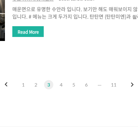
매운면으로 유명한 수안라 입니다. 보기만 해도 매워보이지 않
입니다. # 메뉴는 크게 두가지 입니다. 탄탄면 (탄탄미엔)과 
다^^ 고춧기름이 잔뜩 들어간 매운 맛이고요. 기침이 계속 나
의 매운 맛과는 다소 다릅니다. 참고 먹을 수 있는 매운 맛이랄
Read More
우는 두가지 면 중에 선택이 가능합니다. 일반 밀면이 있고, 위
니다. 저 당면이 오리지널이고 중국에선 저걸로 먹는다는군요
있는데, 너무 기름지고... 뭐 중국분이 직접 하시는거라 오리지
다만 한국사람들이 먹기엔 너무 강하고 기름진게 아닌가 싶습니
니다!
이
다
1
2
3
4
5
6
···
11
전
음