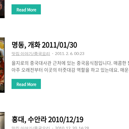
이죠. three meals 라고 하는데, 세가지 음식을 고르고 돈을 
도 되고 그러면 가격은 조금 더 저렴합니다. 즉, 쉽게 말하면 
Read More
하고 반찬으로 세가지 (혹은 두가지)를 고르게 되는데요. 가격
지는 7천원대였습니다. (런치메뉴 기준) 이게 저녁에도 이렇
니다만 판다고 하면 더 비싸겠죠? ㅎㅎ 근데, 런치메뉴 기준
적어서 선택의 폭이 너무 좁고, 메뉴는 하나같이 다 매콤해서 
명동, 개화 2011/01/30
메..
맛집 이야기/중국요리
2011. 2. 6. 00:23
을지로의 중국대사관 근처에 있는 중국음식점입니다. 매콤한
아주 오래전부터 이곳의 터줏대감 역할을 하고 있는데요. 매
끝까지 (국물은 빼고 ㅎ) 먹도록 만든 곳이기도 하죠. 맵지만 
요? 일반짬뽕은 5천원, 부추짬뽕, 삼선짬뽕 등 6-7천원 이상의
Read More
장면, 탕수육 같은 기본 메뉴도 모두 있는데 혼자 가서 맛을 볼
것을 보니 상당히 맛있어 보이더군요^^
홍대, 수안라 2010/12/19
맛집 이야기/중국요리
2010. 12. 20. 16:29