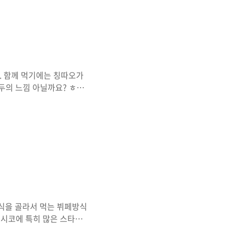
먹던 달콤한 춘장에 크게 썰
^^ 다만 양이 좀 적게 나
 좋고요. 다음엔 요리도 먹
요. 함께 먹기에는 칭따오가
만두의 느낌 아닐까요? ㅎ
식을 골라서 먹는 뷔페방식
 멕시코에 특히 많은 스타일