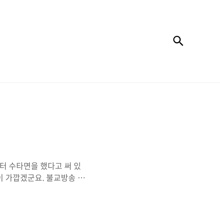
검색
터 수타면을 했다고 써 있
이 가깝겠군요. 불교방송 지
다. 특히 면 뿐만 아니라
은 수준입니다. (손짜장 5
 손짜장의 차이는 소스에 있