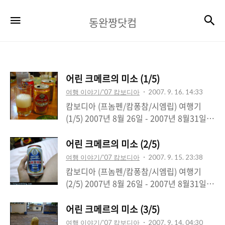
동
검
메뉴
동완짱닷컴
완
짱
닷
어린 크메르의 미소 (1/5)
컴
여행 이야기/'07 캄보디아
2007. 9. 16. 14:33
캄보디아 (프놈펜/캄퐁참/시엠립) 여행기
(1/5) 2007년 8월 26일 - 2007년 8월31일 I.
출발, 그리고 새로운 만남 2007년 8월, 회사
에서 좋은기회를 얻었습니다. 회사 직원들의
어린 크메르의 미소 (2/5)
순수 기부금으로 건립한 캄보디아 시골의 한
여행 이야기/'07 캄보디아
2007. 9. 15. 23:38
학교에 방문할 기회가 주어진 것입니다. 6명
캄보디아 (프놈펜/캄퐁참/시엠립) 여행기
을 선발해서 다녀왔는데, 저도 운좋게 그곳에
(2/5) 2007년 8월 26일 - 2007년 8월31일
들어있었던거죠^^ 이름하여, "설레는 휴가"
이 글은 시리즈로 연재되고 있습니다. 캄보디
정말 설레는 마음을 가지고 공항으로 출발!!
아 여행기 1부 보기 II. 본격적으로 해볼까?!
어린 크메르의 미소 (3/5)
2시간반 전에 공항에 모였지만 짐도 많고 사
벌써 도착한지 이틀이 지났고, 아이들도 한번
여행 이야기/'07 캄보디아
2007. 9. 14. 04:30