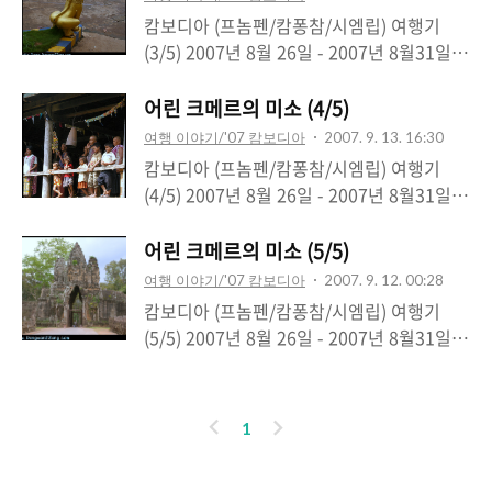
람도 많아서 딱 5분 남기고 꼴지로 탑승합니
만나봐서인지, 부담은 한결 가벼워졌습니다.
캄보디아 (프놈펜/캄퐁참/시엠립) 여행기
다. 들리는 후문에 의하면 공항직원이 우리들
하지만 오늘부터는 조를 짜서 아이들과 함께
(3/5) 2007년 8월 26일 - 2007년 8월31일
짐을 모두 빼고 출발하려했다는;;; 5시간여를
하는 날이라서 이것이 이번 방문의 메인 일정
이 글은 시리즈로 연재되고 있습니다. 캄보디
날아간 비행기는 캄보디아 프놈펜 공항에 도
의 시작이라고 생각하고 불끈 주먹을 쥐었습
아 여행기 1부 보기 캄보디아 여행기 2부 보
어린 크메르의 미소 (4/5)
착하고 내리자마자 짐을 챙겨서 버스에 탑승
니다. 아침식사는 늘 바게뜨와 계란 하나, 그
기 III. 캄퐁참에서 올림픽을 열다! 오늘은 올
합니다. 아직 서먹서먹해서 다소 경직..
여행 이야기/'07 캄보디아
2007. 9. 13. 16:30
리고 홍차입니다. 학교로 들어가는 길에 잠깐
림픽?! 아니, 운동회를 개최하는 날이랍니다.
캄보디아 (프놈펜/캄퐁참/시엠립) 여행기
차에서 내려서 과일과 음료수를 준비했습니
사실 이 곳 캄보디아ㅇ[는 단체행동이 없기때
(4/5) 2007년 8월 26일 - 2007년 8월31일
다. 사실은 두리안이 먹고싶었는데 현숙님이
문에 운동회라는것도 상상을 못한다고 합니
이 글은 시리즈로 연재되고 있습니다. 캄보디
못 사게 했어요 -_- 이게 맛은 좋은데 냄새로
다. 그래서 우리가 과연 운동회를 잘 해낼 수
아 여행기 1부 보기 캄보디아 여행기 2부 보
어린 크메르의 미소 (5/5)
치면 절대 "똥"에 밀리지 않는것도 사실이
있을지, 걱정반 기대반으로 숙소에서 출발을
기 캄보디아 여행기 3부 보기 IV. 이른 이별.
라;;; 이 동네 시장의 모습입니다. 숙소부터..
여행 이야기/'07 캄보디아
2007. 9. 12. 00:28
했습니다. 캄보디아에는 저 동물의 동상이 유
오늘이 벌써 이별의 날 입니다. 젠장, 좋은 순
캄보디아 (프놈펜/캄퐁참/시엠립) 여행기
독 많이 보일텐데요. 어찌보면 야한 자세;;이
간은 항상 빨리 지나가 버립니다. 아침 눈을
(5/5) 2007년 8월 26일 - 2007년 8월31일
고... 다르게 보면 똥침 자세이고;; ㅋㅋ 요렇
뜨자마자 다시 아이들이 있는 곳으로 출발합
이 글은 시리즈로 연재되고 있습니다. 캄보디
게 엉덩이에 뭘 덮어놓은거 보니;; 야한 자세
니다. 아이들과 함께하는 마지막 날이 밝았습
아 여행기 1부 보기 캄보디아 여행기 2부 보
가 였나보죠? ㅋ 역시 학교로 들어 가는길입
니다. 오늘은 특별히 이 아이들이 사는 마을
기 캄보디아 여행기 3부 보기 캄보디아 여행
니다. 오늘은 고기를 썰어서 파는 ..
이
다
1
내부를 둘러볼 수 있는 기회를 얻었답니다!
기 4부 보기 V. 씨엠립 하루 투어 아이들과의
전
음
우리가 놀러오기를 기다렸다는 듯이, 마을 주
일정은 모두 끝나고 자유로운 여행의 시간입
민들이 우리를 맞아주십니다! 우리를 가장 반