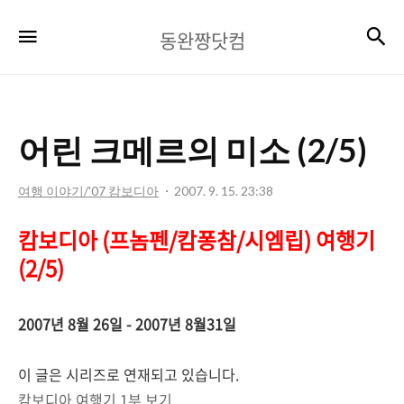
동
검
메뉴
동완짱닷컴
완
짱
닷
어린 크메르의 미소 (2/5)
컴
여행 이야기/'07 캄보디아
2007. 9. 15. 23:38
캄보디아 (프놈펜/캄퐁참/시엠립) 여행기
(2/5)
2007년 8월 26일 - 2007년 8월31일
이 글은 시리즈로 연재되고 있습니다.
캄보디아 여행기 1부 보기