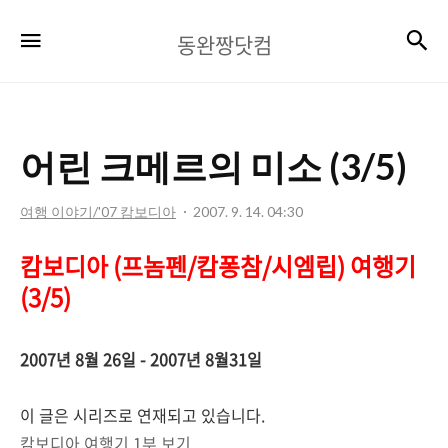
동
검
메뉴
동완짱닷컴
완
짱
닷
어린 크메르의 미소 (3/5)
컴
여행 이야기/'07 캄보디아
2007. 9. 14. 04:30
캄보디아 (프놈펜/캄퐁참/시엠립) 여행기
(3/5)
2007년 8월 26일 - 2007년 8월31일
이 글은 시리즈로 연재되고 있습니다.
캄보디아 여행기 1부 보기