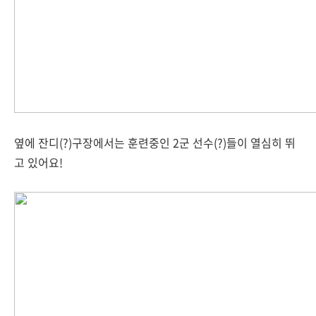
옆에 잔디(?)구장에서는 훈련중인 2군 선수(?)들이 열심히 뛰
고 있어요!