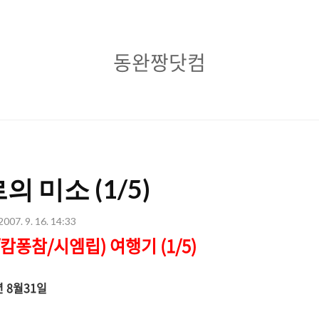
동
동완짱닷컴
완
짱
닷
컴
 미소 (1/5)
2007. 9. 16. 14:33
캄퐁참/시엠립) 여행기 (1/5)
7년 8월31일