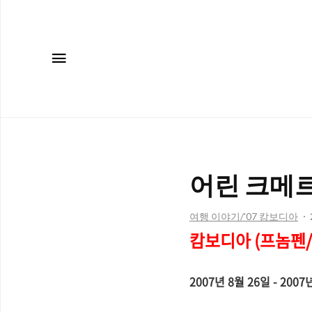
메뉴
어린 크메르의
여행 이야기/'07 캄보디아
캄보디아 (프놈펜/
2007년 8월 26일 - 200