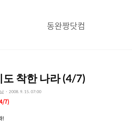
동
동완짱닷컴
완
짱
닷
컴
 착한 나라 (4/7)
트남
2008. 9. 15. 07:00
/7)
라!