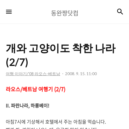
동
검
메뉴
동완짱닷컴
완
짱
닷
개와 고양이도 착한 나라
컴
(2/7)
여행 이야기/'08 라오스-베트남
2008. 9. 15. 11:00
라오스/베트남 여행기 (2/7)
II. 파란나라, 하롱베이!
아침7시에 기상해서 호텔에서 주는 아침을 먹습니다.