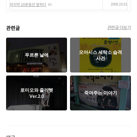
2008.10.01
마지막 20분동안 말하다
(0)
관련글
관련글 더보기
오아시스 세탁소 습격
푸르른 날에
사건
로미오와 줄리엣
죽여주는 이야기
Ver.2.0