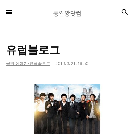
동
검
메뉴
동완짱닷컴
완
짱
닷
유럽블로그
컴
공연 이야기/연극속으로
2013. 3. 21. 18:50