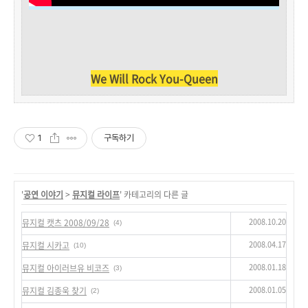
We Will Rock You-Queen
1
구독하기
'
공연 이야기
>
뮤지컬 라이프
' 카테고리의 다른 글
2008.10.20
뮤지컬 캣츠 2008/09/28
(4)
2008.04.17
뮤지컬 시카고
(10)
2008.01.18
뮤지컬 아이러브유 비코즈
(3)
2008.01.05
뮤지컬 김종욱 찾기
(2)