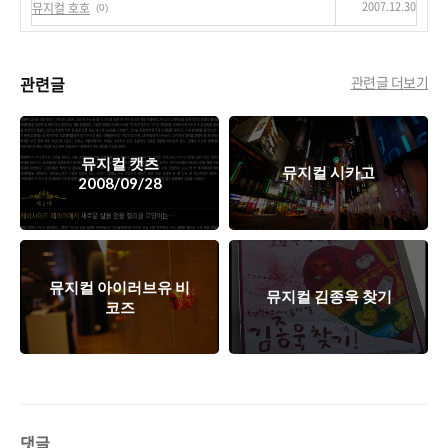
2007.12.30
뮤지컬 호호
(0)
관련글
관련글 더보기
뮤지컬 캣츠
뮤지컬 시카고
2008/09/28
뮤지컬 아이러브유 비
뮤지컬 김종욱 찾기
코즈
댓글