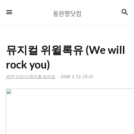
동
검
메뉴
동완짱닷컴
완
짱
닷
뮤지컬 위윌록유 (We will
컴
rock you)
공연 이야기/뮤지컬 라이프
2008. 2. 12. 23:25