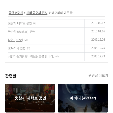
'
공연 이야기
>
기타 공연과 전시
' 카테고리의 다른 글
2010.09.12
웃찾사 대학로 공연
(4)
2010.01.16
아바타 (Avatar)
(10)
2009.12.26
나인 (Nine)
(2)
2008.12.25
호두까기 인형
(0)
2008.12.23
서양미술거장展 - 램브란트를 만나다.
(4)
관련글
관련글 더보기
웃찾사 대학로 공연
아바타 (Avatar)