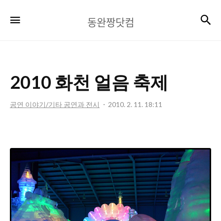
동
검
메뉴
동완짱닷컴
완
짱
닷
2010 화천 얼음 축제
컴
공연 이야기/기타 공연과 전시
2010. 2. 11. 18:11