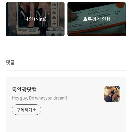
나인 (Nine)
호두까기 인형
댓글
동완짱닷컴
Hey guy, Do what you dream!
구독하기