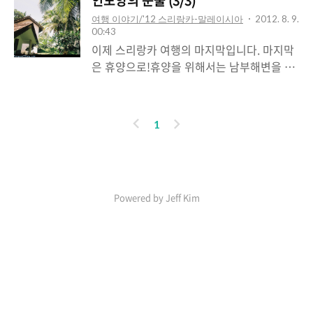
인도양의 눈물 (3/3)
결국 승리(?)했다고 하죠;; 이 쪽에서 봐도 멋
멋있죠?근데 비싸요 ㅠ 3만원이 넘었던 것 같
여행 이야기/'12 스리랑카-말레이시아
2012. 8. 9.
있더군요.92층짜리 빌딩입니다. 지금은 최고
네요;;; 물가에 비해 정말 초 고가! 시기리야
00:43
가 아니지만 대만 타이페이101이나 두바이
락에 올라가는 길입니다.참고로 시기리야는
이제 스리랑카 여행의 마지막입니다. 마지막
부르즈칼리파가 지어지기 전에 한동안 가장
스리랑카 정글에 요새처럼 솟은 화강암입니
은 휴양으로!휴양을 위해서는 남부해변을 찾
높은 스카이스크래퍼로 이름을 날렸죠. 저 페
다. 7대 불가사의에 하나 더 붙여서 세계 8대
아야 합니다! 이곳 방갈로를 선택했습니다.가
트로나스 쌍둥이빌딩 안에는 지하에 로띠보
불가사의라고도 하죠^^ 주변의 울창한 삼림
격이 꽤 비싸지만 (2인기준 1인에 5만원 정
이 1호점도 있습니다.한국에도 많죠..
에 혼자 솟아서 주변을 내려다볼 수 있는데
도)미리싸 해변에 이만한 숙소가 없습니다.
이
다
1
요. 주위를 압도할 뿐 아니라 넓은 스리랑카
멋지죠?수영장 너머 바로 바다가 연결됩니다
전
음
평원 어디서나 잘 보이는 요새입니다.저거 보
^^ 언제든 방갈로에서 바로 해변으로 연결됩
기만해도 올라가기 힘들것 같지 않나요? 헥
니다.사실상의 프라이빗 비치예요. 아...이곳
헥... 5세기 말 아버지를 산 채로 묻어버리고
이 진짜 파라다이스! 밥도 해변가에서 먹을
왕위를 빠앗은 어느 피해망상증을 가진 아들
Powered by Jeff Kim
수 있게 되어있어요.아침, 저녁 모두 포함 가
이 있었다고 하..
격입니다^^ 식사는 뷔페식이예요. 이렇게 바
로 만들어주시죠^^이 가격에 이런 해변, 그리
고 이런 식사와 분위기라면 대단하죠? 이번
에는 또 다른 해변을 찾아가보기로 했습니다.
산호초로 유명한 히카두와로 고고씽! 히카두
와 해변으로 가는길에 '갈'이라는 곳을 지나
08-