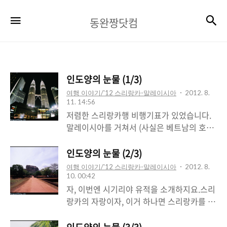
동
검
메뉴
동완짱닷컴
완
짱
닷
인도양의 눈물 (1/3)
컴
여행 이야기/'12 스리랑카-말레이시아
2012. 8.
11. 14:56
저렴한 스리랑카행 비행기표가 있었습니다.
말레이시아를 거쳐서 (사실은 베트남의 호치
민도 거쳐서;;) 콜롬보로 가게 되는데요.말레
이시아 쿠알라룸프르에 하룻밤 머물 기회가
인도양의 눈물 (2/3)
생겼습니다. 멋있죠?이것이 바로 KL 페트로
여행 이야기/'12 스리랑카-말레이시아
2012. 8.
나스 타워입니다.쌍둥이 빌딩으로 알려진 곳
10. 00:42
인데요. 한국의 고층빌딩 건축 기술을 세계에
자, 이번엔 시기리야 유적을 소개하지요.스리
알린 빌딩입니다.왼쪽을 래미안으로 유명한
랑카의 자랑이자, 이거 하나면 스리랑카를 모
한국의 삼성물산이, 오른쪽을 일본에서 만들
두 봤다고 할 수 있을 만큼 강렬한 문화유산
었습니다. 1초라도 먼저 지으려고 노력해서
입니다. 저 멀리 보이는 것이 바로 시기리야!