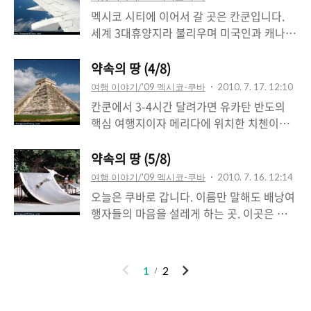
해 멕시코 행 비행기에 몸을 싣게 되었습니
하죠. 왜 이 이야기를 하냐면...중남미 여행하
멕시코 시티에 이어서 갈 곳은 칸쿤입니다.
다. 약속의 땅, 멕시코와 중미의 세계로 떠나
는동안 스페인어를 못하면 엄청나게 불편하
세계 3대휴양지라 불리우며 미국인과 캐나다
볼까요. 미국 아틀란타 공항의 모습입니다.
고 고생을 하게 됩니다. 불편한건 참을 수 있
인들이 사랑하는 휴양지 깐꾼으로 달려갑니
세계에서 가장 바쁜 공항입니다. 가장 많은
지만 답답한건 못참겠더군요. 전 사실 멕시코
다. 멕시코시티에서 캔쿤까지는 버스로 24시
약속의 땅 (4/8)
화물과 승객이 움직이는 세계 최대의 공항입
는 영어를 쓸 줄 알았습니다. 일단 미국이랑
간이 걸립니다. 문제는 종종 버스비가 비행기
니다. 마침 지나가는데 대한항공이 보여서 한
여행 이야기/'09 멕시코-쿠바
2010. 7. 17. 12:10
가깝잖아요;; 국경을 맞대고 있을뿐더러 심지
값보다 비싸다는건데요;; 물론 날짜에 따라
컷 찍어봤습니다..
칸쿤에서 3-4시간 달려가면 유카탄 반도의
어 미국 남부에는 뉴멕시코 주도 있지 않습니
다르지만 비행기나 버스나 가격은 차이가 없
핵심 여행지이자 메리다에 위치한 치첸이트
까; 그런데 이건 정말 잘못된 생각!! 테후아나
는 편입니다. 저도 버스비보다 싼 비행기표를
사를 만날 수 있습니다. 일반적으로 치첸이샤
같은 국경도시를 제외하고, 멕시코 시티를 비
끊고 달려갔습니다. 매그니차터 비행기의 기
(chichen itza)라고 발음을 하는데, 치첸잇
약속의 땅 (5/8)
롯한 대부분의 도시에서는 영어가 통용되지
내식입니다. 2시간이면 가기때문에, 달랑 빵
샤, 치첸이챠, 등등 뭐가 맞는건지 모를정도
않습니다 ㅠㅠ 어쨌거나 오늘은 테오티우아
여행 이야기/'09 멕시코-쿠바
2010. 7. 16. 12:14
두개 줍니다만 이것도 대단한 영광! 참고로
로 한글 표기법이 다양합니다. ㅎㅎ 어쨌든
칸 (Teotihuaca..
오늘은 쿠바로 갑니다. 이름만 말해도 배낭여
캐나다에서 멕시코로 올 때 기내식이 없습니
이 치첸이차는 신 세계 7대 불가사의에 등재
행자들의 마음을 설레게 하는 곳. 이곳은 바
다. 5시간도 더 걸렸는데 말이죠;; 캐나다-미
되어서 더욱 유명해졌습니다. 덕분에 입장료
로 캐리비안의 섬나라 쿠바 입니다. 쿠바에
국-멕시코 등을 여행하는 미국/캐나다 국적
는 두배로 오르고, 피라미드 위에 올라가지
들어가려면 비자가 있어야 하지만, 쿠바는 대
항공기는 5-6시간 걸리더라도 기내식이 없습
못하게 되었지만요. 아, 이 장면은 칸쿤에서
한민국을 비롯한 대부분의 나라와 미수교국
니다. 아니 없다기보다, 기내에서 스튜어디스
이
다
1
2
치첸이샤로 가는 길인데요. 도로 한복판에서
이죠. 북한이랑은 수교국이겠지만요;; 그런데
에게 사먹어야 하죠;; 물론 ..
전
음
늑대가 사슴을 먹으려고 공격을 하고 있더군
문제는 쿠바 도장이 있으면 미국 입국 등등에
요. 그것을 본 버스기사 아저씨가 늑대를 쫒