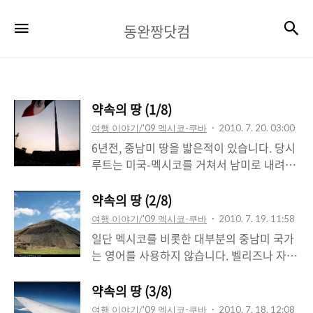
동
검
메뉴
동완짱닷컴
완
짱
닷
약속의 땅 (1/8)
컴
여행 이야기/'09 멕시코-쿠바
2010. 7. 20. 03:00
6년전, 중남미 땅을 밟은적이 있습니다. 당시
루트는 미국-멕시코를 거쳐서 남미로 내려가
는 코스였습니다만, 출발 1주일을 앞두고 빈
라덴 형님(?)의 테러로 인해 비자가 없는 모든
약속의 땅 (2/8)
외국인의 미국 입국이 금지되었고, 경유조차
여행 이야기/'09 멕시코-쿠바
2010. 7. 19. 11:58
할 수 없게되어 유럽-남미로 돌아가는 길을
일단 멕시코를 비롯한 대부분의 중남미 국가
택했었답니다. 당시에 멕시코를 가지 못한것
는 영어를 사용하지 않습니다. 벨리즈나 자메
이 너무나 아쉬워서, 내 언젠가는 그곳에 가
이카는 영어를 사용하지만 그 외 대부분의 국
리라 마음먹은 것이 벌써 6년이 흘렀군요.
가는 스페인어를 사용하죠. 물론 브라질은 포
약속의 땅 (3/8)
2009년 겨울, 이제서야 그 약속을 지키기 위
르투갈어를 쓰는데, 다소 비슷한 언어이기도
여행 이야기/'09 멕시코-쿠바
2010. 7. 18. 12:08