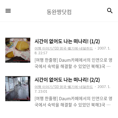
동
검
메뉴
동완짱닷컴
완
짱
닷
시간이 없어도 나는 떠나리! (1/2)
컴
여행 이야기/'03 영국-벨기에-네덜란드
2007. 1.
8. 22:57
[여행 한줄평] Daum카페에서의 인연으로 영
국에서 숙박을 해결할 수 있었던 북해3국 여
행. 세상도 넓고 인연의 끈도 긴 것 같다. 취업
과 시간을 버리고 떠났지만 내 모습을 찾았던
시간이 없어도 나는 떠나리! (2/2)
행복한 순간들. 유럽 북해 3국 여행기 (1/2)
여행 이야기/'03 영국-벨기에-네덜란드
2007. 1.
(잉글랜드, 홀랜드, 벨기에) 2003년 10월28
7. 23:01
일-11월5일 다시 여행기를 쓰게 되었습니다.
[여행 한줄평] Daum카페에서의 인연으로 영
이번엔 오랜만(?)에 다시 유럽을 찾아갔네요.
국에서 숙박을 해결할 수 있었던 북해3국 여
아시아나항공 공모전에서 1등을 해서 받은
행. 세상도 넓고 인연의 끈도 긴 것 같다. 취업
아시아나 영국왕복 항공권으로 갔다왔습니
과 시간을 버리고 떠났지만 내 모습을 찾았던