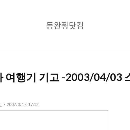
동
동완짱닷컴
완
짱
닷
컴
여행기 기고 -2003/04/03
기
2007. 3. 17. 17:12