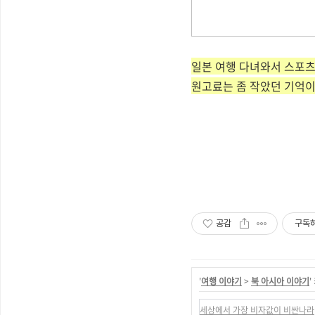
일본 여행 다녀와서 스포
원고료는 좀 작았던 기억이^
more...이 곳
을 클릭하시면 기
사 내용을 텍스트
로 볼 수 있어요!
공감
구독
'
여행 이야기
>
북 아시아 이야기
세상에서 가장 비자값이 비싼나라