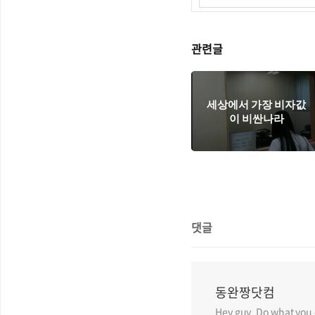
관련글
세상에서 가장 비자값
이 비싼나라
댓글
동완짱닷컴
Hey guy, Do what you