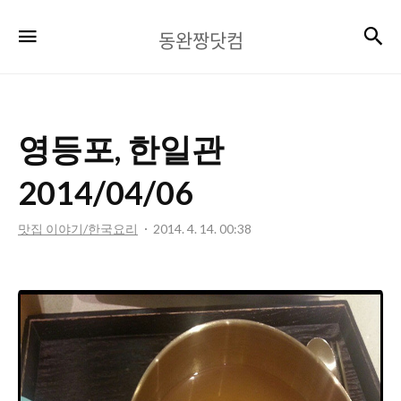
동
검
메뉴
동완짱닷컴
완
짱
닷
영등포, 한일관
컴
2014/04/06
맛집 이야기/한국요리
2014. 4. 14. 00:38