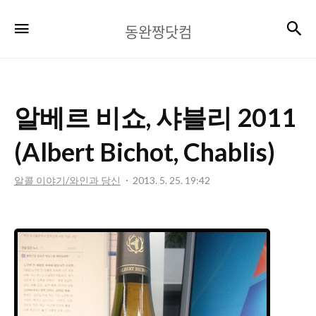
동
검
메뉴
동완짱닷컴
완
짱
닷
알베르 비쇼, 샤블리 2011
컴
(Albert Bichot, Chablis)
알콜 이야기/와인과 당신
2013. 5. 25. 19:42