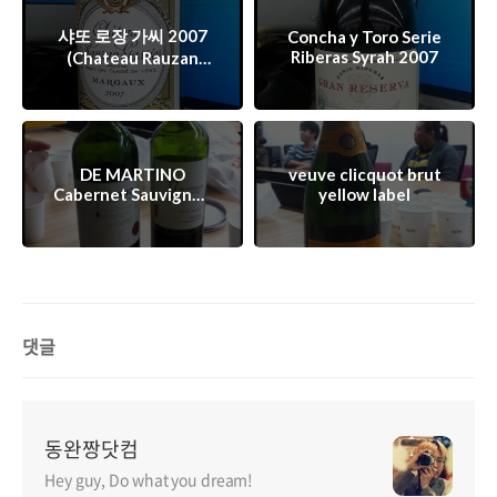
샤또 로장 가씨 2007
Concha y Toro Serie
Riberas Syrah 2007
(Chateau Rauzan
Gassies)
DE MARTINO
veuve clicquot brut
Cabernet Sauvignon
yellow label
2009
댓글
동완짱닷컴
Hey guy, Do what you dream!