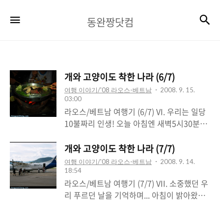
동
검
메뉴
동완짱닷컴
완
짱
닷
개와 고양이도 착한 나라 (6/7)
컴
여행 이야기/'08 라오스-베트남
2008. 9. 15.
03:00
라오스/베트남 여행기 (6/7) VI. 우리는 일당
10불짜리 인생! 오늘 아침엔 새벽5시30분에
일어났습니다. 헉헉... 그 이유는 딱밧을 보기
위함인데요. 우리말로 탁발식이라고 하죠?
개와 고양이도 착한 나라 (7/7)
스님들께 공양을 하는... 딱밧은 이렇게 진행
여행 이야기/'08 라오스-베트남
2008. 9. 14.
됩니다! 스님들이 줄을 서서 이동하는 장관을
18:54
볼 수 있습니다. 이렇게 딱밧에 참여하고자
라오스/베트남 여행기 (7/7) VII. 소중했던 우
하는 사람들을 위해 밥을 팔기도 합니다. 수
리 푸르던 날을 기억하며... 아침이 밝아왔고,
길형과 연진이는 이렇게 직접 참가했죠^^ 불
또 다시 떠날 준비를 합니다. 이별을 두번이
교국가인 루앙프라방에서는 아침마다 이 땃
나 하는군요. 1200원짜리 쌀국수 집, 여길 또