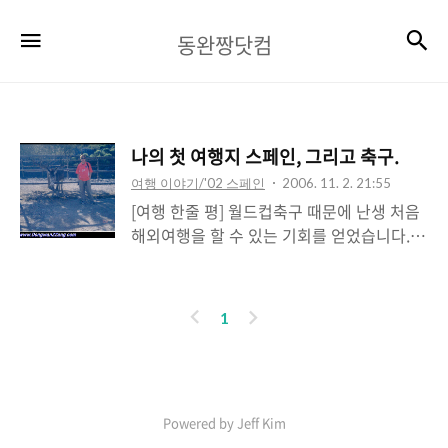
동
검
메뉴
동완짱닷컴
완
짱
닷
나의 첫 여행지 스페인, 그리고 축구.
컴
여행 이야기/'02 스페인
2006. 11. 2. 21:55
[여행 한줄 평] 월드컵축구 때문에 난생 처음
해외여행을 할 수 있는 기회를 얻었습니다.
다만, 처음 떠난 여행에 디카도 없던 때라 사
진도 별로없고 내용도 많지는 않습니다. 그래
도 추억만큼은 많은 그 때였네요^^ 이 여행으
이
다
1
로 인해 축구를, 그리고 여행을 사랑하게되었
전
음
으니까요^^ *필자 주> 이 여행기는 제가 처
음 해외여행을 떠나고 난 후, 작성된 글이며,
당시에는 디지털카메라도 없었고 전혀 준비
Powered by Jeff Kim
가 되어있지 않은 관계로 내용이나 사진이 매