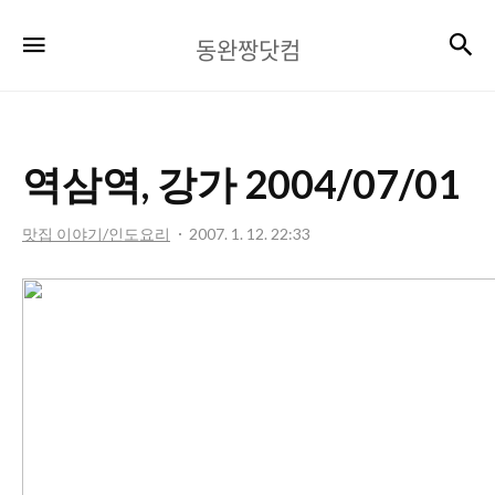
동
검
메뉴
동완짱닷컴
완
짱
닷
역삼역, 강가 2004/07/01
컴
맛집 이야기/인도요리
2007. 1. 12. 22:33