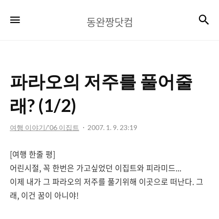
동
검
메뉴
동완짱닷컴
완
짱
닷
파라오의 저주를 풀어줄
컴
래? (1/2)
여행 이야기/'06 이집트
2007. 1. 9. 23:19
[여행 한줄 평]
어린시절, 꼭 한번은 가고싶었던 이집트와 피라미드...
이제 내가 그 파라오의 저주를 풀기위해 이곳으로 떠난다. 그
래, 이건 꿈이 아니야!